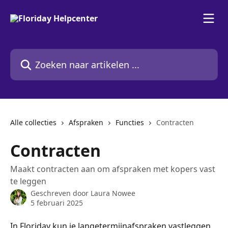
Naar de hoofdinhoud
Zoeken naar artikelen ...
Alle collecties
Afspraken
Functies
Contracten
Contracten
Maakt contracten aan om afspraken met kopers vast
te leggen
Geschreven door
Laura Nowee
5 februari 2025
In Floriday kun je langetermijnafspraken vastleggen 