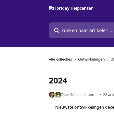
Naar de hoofdinhoud
Zoeken naar artikelen ...
Alle collecties
Ontwikkelingen
2
2024
Door Sofie en 1 ander
22 art
Nieuwste ontwikkelingen dec