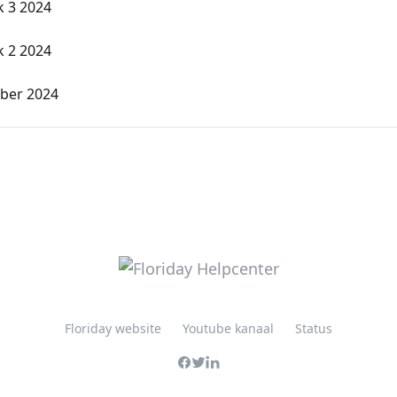
k 3 2024
k 2 2024
ber 2024
Floriday website
Youtube kanaal
Status